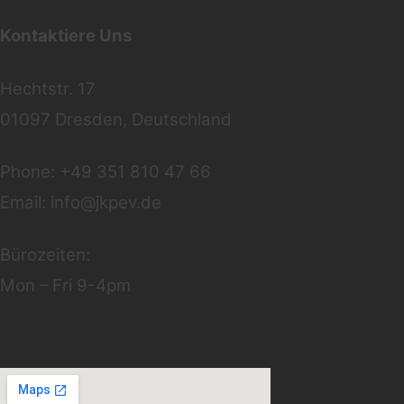
Kontaktiere Uns
Hechtstr. 17
01097 Dresden, Deutschland
Phone: +49 351 810 47 66
Email: info@jkpev.de
Bürozeiten:
Mon – Fri 9-4pm