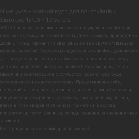
Німецька – мовний курс для початківців /
Вівторок 18:00 – 19:30
JKPeV пропонує курс німецької мови для українських біженців
один раз на тиждень з жовтня по грудень. Семінар проводитиме
Дорін Зігмунд, германіст з кваліфікацією за модулем "Німецька
мова як іноземна". Учасникам надається можливість долучитися
до формування розкладу та тематичної спрямованості курсу.
Для того, щоб полегшити українським біженцям прибуття до
Німеччини та інтеграцію в суспільство, мовний курс буде
зосереджений на наступних темах: Представлення себе,
німецький алфавіт, числа, дозвілля, професія, емоційні вирази,
побудова простих речень (напрямок, замовлення їжі, погода,
власний стан здоров'я) та основи граматики (дієслова,
прикметники, групи іменників, складні речення, визначення часу
та місця).
Реєстрація на кожен семінар обов’язкова!