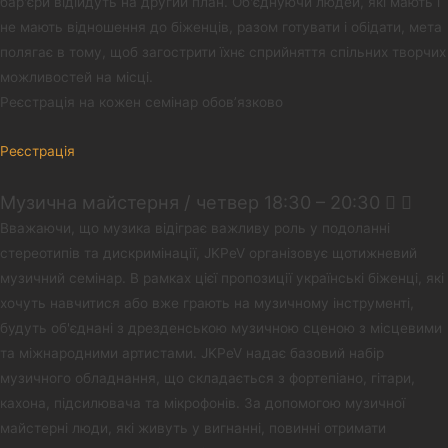
бар'єри відійдуть на другий план. Об'єднуючи людей, які мають і
не мають відношення до біженців, разом готувати і обідати, мета
полягає в тому, щоб загострити їхнє сприйняття спільних творчих
можливостей на місці.
Реєстрація на кожен семінар обов’язково
Реєстрація
Музична майстерня / четвер 18:30 – 20:30​
Вважаючи, що музика відіграє важливу роль у подоланні
стереотипів та дискримінації, JKPeV організовує щотижневий
музичний семінар. В рамках цієї пропозиції українські біженці, які
хочуть навчитися або вже грають на музичному інструменті,
будуть об'єднані з дрезденською музичною сценою з місцевими
та міжнародними артистами. JKPeV надає базовий набір
музичного обладнання, що складається з фортепіано, гітари,
кахона, підсилювача та мікрофонів. За допомогою музичної
майстерні люди, які живуть у вигнанні, повинні отримати