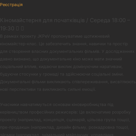
Реєстрація
Кіномайстерня для початківців / Середа 18:00 –
19:30​
В рамках проекту JKPeV пропонуватиме щотижневий
кіномайстер-клас. Це забезпечить знання, навички та простір
для створення власних документальних фільмів. У дослідженнях
давно визнано, що документальне кіно може мати значний
соціальний вплив, кидаючи виклик домінуючим наративам,
будуючи стосунки у громаді та здійснюючи соціальні зміни.
Документальні фільми викликають співпереживання, висвітлюють
нові перспективи та викликають сильні емоції.
Учасники навчатимуться основам кіновиробництва під
керівництвом професійних режисерів: Це включатиме розробку
проекту (наприклад, концепція, сценарій, цільова група тощо),
пре-продакшн (наприклад, дизайн фільму, розкадровка тощо),
зйомки (наприклад, знімальний майданчик, управління