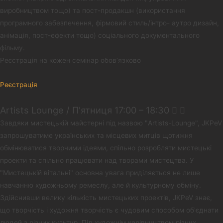
виробництвом тощо) та пост-продакшн (використання
програмного забезпечення, фірмовий стиль/інтро- аутро дизайн,
анімація, пост-ефекти тощо) соціального документального
фільму.
Реєстрація на кожен семінар обов’язково
Реєстрація
Artists Lounge / П'ятниця 17:00 – 18:30
Завдяки мистецькій майстерні під назвою "Artists-Lounge", JKPeV
запрошуватиме українських та місцевих митців щотижня
обмінюватися творчими ідеями, спільно розробляти мистецькі
проекти та спільно працювати над творами мистецтва. У
"Мистецькій вітальні" основна увага приділяється не лише
навчанню художньому ремеслу, але й культурному обміну.
Здійснивши велику кількість мистецьких проектів, JKPeV знає,
що творчість і художня творчість є чудовим способом об'єднати
людей з різних культур. Під художнім керівництвом різних