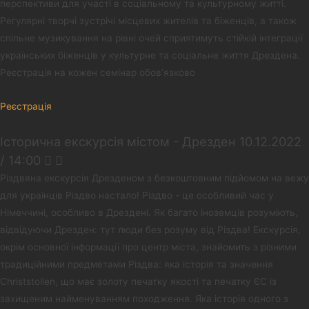
перспективи для участі в соціальному та культурному житті.
Регулярні творчі зустрічі місцевих жителів та біженців, а також
спільне музикування на рівні очей сприятимуть стійкій інтеграції
українських біженців у культурне та соціальне життя Дрездена.
Реєстрація на кожен семінар обов’язково
Реєстрація
Історична екскурсія містом - Дрезден 10.12.2022
/ 14:00
Різдвяна екскурсія Дрезденом з безкоштовним підйомом на вежу
для українців Різдво настало! Різдво - це особливий час у
Німеччині, особливо в Дрездені. Як багато іноземців розуміють,
відвідуючи Дрезден: тут люди без розуму від Різдва! Екскурсія,
окрім основної інформації про центр міста, знайомить з різними
традиційними предметами Різдва: яка історія та значення
Christstollen, що має золоту печатку якості та печатку ЄС із
захищеним найменуванням походження. Яка історія одного з