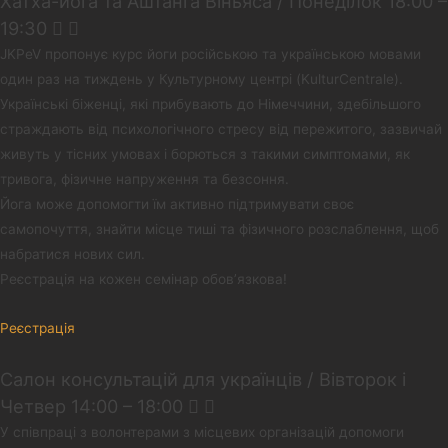
Хатха-йога та Аштанга Віньяса / Понеділок 18:00 –
19:30
JKPeV пропонує курс йоги російською та українською мовами
один раз на тиждень у Культурному центрі (KulturCentrale).
Українські біженці, які прибувають до Німеччини, здебільшого
страждають від психологічного стресу від пережитого, зазвичай
живуть у тісних умовах і борються з такими симптомами, як
тривога, фізичне напруження та безсоння.
Йога може допомогти їм активно підтримувати своє
самопочуття, знайти місце тиші та фізичного розслаблення, щоб
набратися нових сил.
Реєстрація на кожен семінар обов’язкова!
Реєстрація
Салон консультацій для українців / Вівторок i
Четвер 14:00 – 18:00
У співпраці з волонтерами з місцевих організацій допомоги