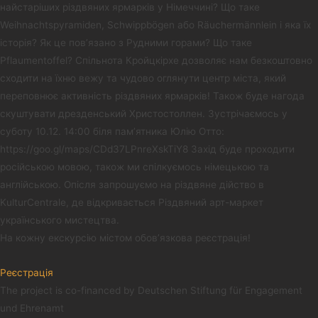
найстаріших різдвяних ярмарків у Німеччині? Що таке
Weihnachtspyramiden, Schwippbögen або Räuchermännlein і яка їх
історія? Як це пов’язано з Рудними горами? Що таке
Pflaumentoffel? Спільнота Кройцкірхе дозволяє нам безкоштовно
сходити на їхню вежу та чудово оглянути центр міста, який
переповнює активність різдвяних ярмарків! Також буде нагода
скуштувати дрезденський Христостоллен. Зустрічаємось у
суботу 10.12. 14:00 біля пам’ятника Юлію Отто:
https://goo.gl/maps/CDd37LPnreXskTiY8 Захід буде проходити
російською мовою, також ми спілкуємось німецькою та
англійською. Опісля запрошуємо на різдвяне дійство в
KulturCentrale, де відкривається Різдвяний арт-маркет
українського мистецтва.
На кожну екскурсію містом обов’язкова реєстрація!
Реєстрація
The project is co-financed by Deutschen Stiftung für Engagement
und Ehrenamt