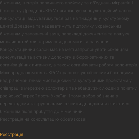
біженцям, центрів первинного прийому та об'єднань мігрантів і
біженців у Дрездені JKPeV організовує консультаційний салон.
Консультації відбуватимуться раз на тиждень у Культурному
центрі Дрездена та надаватимуть підтримку українським
біженцям у заповненні заяв, перекладі документів та пошуку
можливостей для отримання допомоги та навчання.
Консультаційний салон має на меті запропонувати біженцям
консультації та активну допомогу в бюрократичних та
організаційних питаннях, а також організувати роботу волонтерів.
Міжнародна команда JKPeV працює з українськими біженцями
над різноманітними мистецькими та культурними проектами у
співпраці з мережею волонтерів та небайдужих людей з початку
російської агресії проти України, і тому добре обізнана з
перешкодами та труднощами, з якими доводиться стикатися
біженцям після прибуття до Німеччини.
Реєстрація на консультацію обов’язкова!
Реєстрація