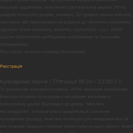
місцевих художників, залучених з розгалуженої мережі JKPeV,
цифрові технології (дизайн, анімація, 3D-графіка) можна вивчати,
тестувати або практикувати на додаток до численних класичних
художніх технік (малюнок, живопис, скульптура і т.д.). JKPeV
прагне забезпечити необхідними матеріалами та технічним
обладнанням.
Реєстрація на кожен семінар обов’язкова!
Реєстрація
Кулінарний лаунж / П'ятниця 18:30 – 22:00
За допомогою кулінарного салону JKPeV запрошує українських
біженців готувати і їсти разом з місцевими жителями в
Культурному центрі. Відповідно до девізу "Мислити
нестандартно", основна увага приділяється спільному
кулінарному досвіду, який має потенціал для наведення мостів
між людьми і кращого пізнання різних культур один одного. Мовні